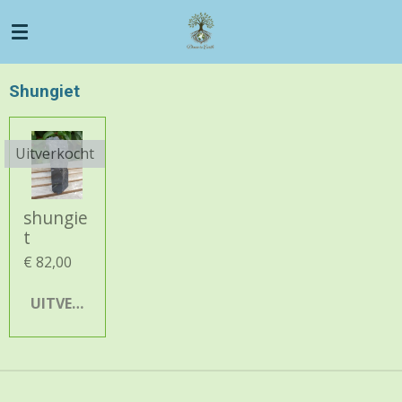
Ga
direct
naar
de
Shungiet
hoofdinhoud
Uitverkocht
shungie
t
€ 82,00
UITVERKOCHT