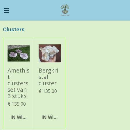
Ga
direct
naar
de
Clusters
hoofdinhoud
Amethis
Bergkri
t
stal
clusters
cluster
set van
€ 135,00
3 stuks
€ 135,00
IN WINKELWAGEN
IN WINKELWAGEN