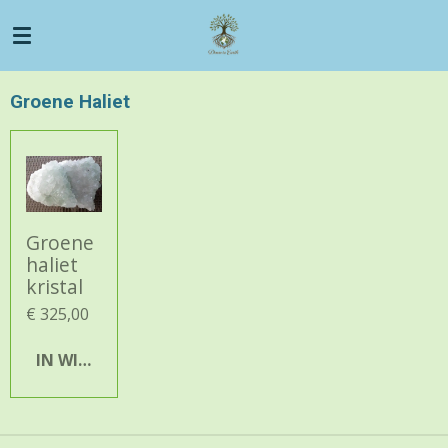
Ga
direct
naar
de
Groene Haliet
hoofdinhoud
Groene
haliet
kristal
€ 325,00
IN WINKELWAGEN